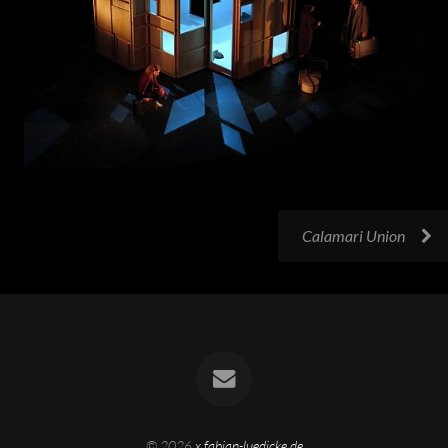
Calamari Union
© 2026
x.fabian-luedicke.de